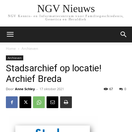
NGV Nieuws
NGV Kennis- en Informatiecentrum voor Familiegeschiedenis,
Genetica en Heraldiek
Home
Archieven
Archieven
Stadsarchief op locatie!
Archief Breda
Door
Anne Schley
-
17 oktober 2021
67
0