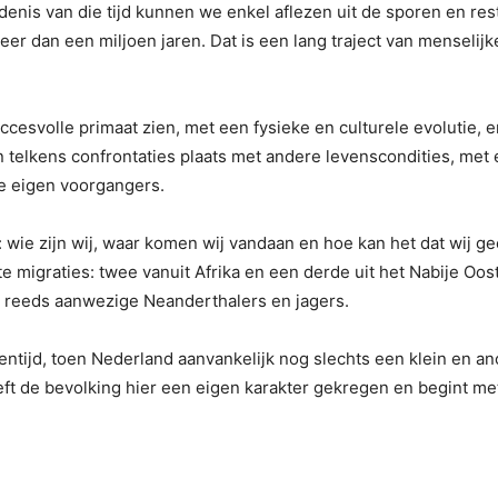
enis van die tijd kunnen we enkel aflezen uit de sporen en re
 dan een miljoen jaren. Dat is een lang traject van menselijke
uccesvolle primaat zien, met een fysieke en culturele evolutie, 
n telkens confrontaties plaats met andere levenscondities, me
de eigen voorgangers.
 wie zijn wij, waar komen wij vandaan en hoe kan het dat wij g
ote migraties: twee vanuit Afrika en een derde uit het Nabije 
en reeds aanwezige Neanderthalers en jagers.
entijd, toen Nederland aanvankelijk nog slechts een klein en a
eft de bevolking hier een eigen karakter gekregen en begint me