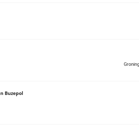
Groning
an Buzepol