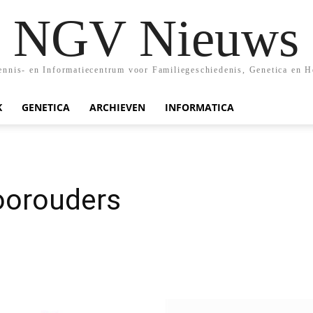
NGV Nieuws
nis- en Informatiecentrum voor Familiegeschiedenis, Genetica en H
K
GENETICA
ARCHIEVEN
INFORMATICA
oorouders