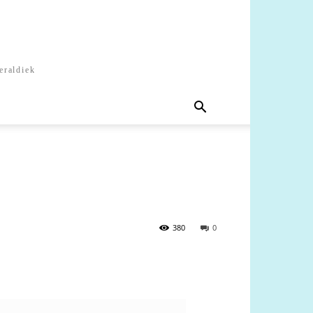
eraldiek
380
0