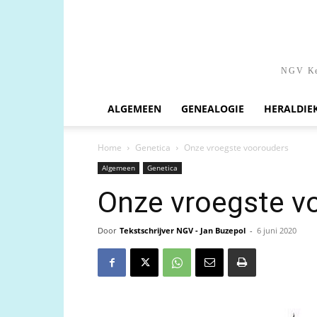
NGV Ken
ALGEMEEN
GENEALOGIE
HERALDIE
Home
Genetica
Onze vroegste voorouders
Algemeen
Genetica
Onze vroegste v
Door
Tekstschrijver NGV - Jan Buzepol
-
6 juni 2020