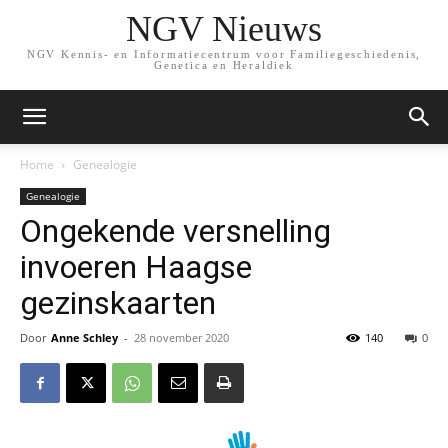
NGV Nieuws
NGV Kennis- en Informatiecentrum voor Familiegeschiedenis,
Genetica en Heraldiek
Home
Genealogie
Genealogie
Ongekende versnelling
invoeren Haagse
gezinskaarten
Door
Anne Schley
-
28 november 2020
140
0