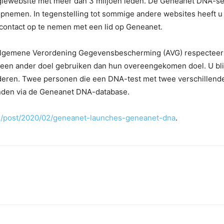
iewebsite met meer dan 3 miljoen leden. De Geneanet DNA-servi
opnemen. In tegenstelling tot sommige andere websites heeft
 contact op te nemen met een lid op Geneanet.
 Algemene Verordening Gegevensbescherming (AVG) respecteer
 een ander doel gebruiken dan hun overeengekomen doel. U bl
eren. Twee personen die een DNA-test met twee verschillende 
inden via de Geneanet DNA-database.
og/post/2020/02/geneanet-launches-geneanet-dna
.