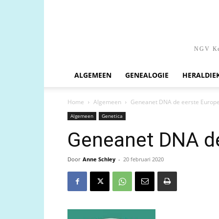
NGV Ken
ALGEMEEN
GENEALOGIE
HERALDIE
Home
Algemeen
Geneanet DNA de eerste Europ
Algemeen
Genetica
Geneanet DNA de
Door
Anne Schley
-
20 februari 2020