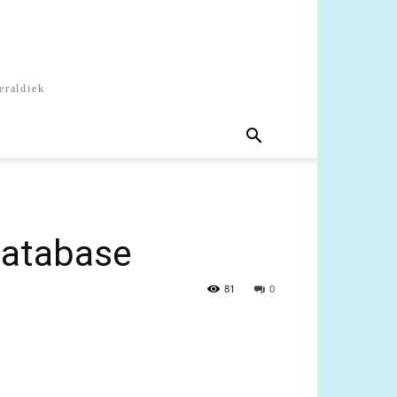
eraldiek
database
81
0