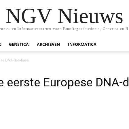
NGV Nieuws
nis- en Informatiecentrum voor Familiegeschiedenis, Genetica en H
K
GENETICA
ARCHIEVEN
INFORMATICA
ese DNA-database
 eerste Europese DNA-