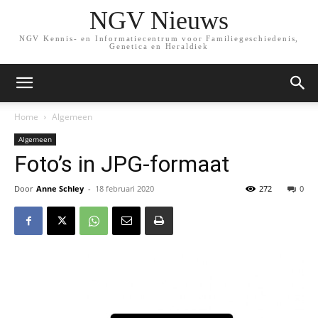
NGV Nieuws
NGV Kennis- en Informatiecentrum voor Familiegeschiedenis,
Genetica en Heraldiek
Home
Algemeen
Algemeen
Foto’s in JPG-formaat
Door
Anne Schley
-
18 februari 2020
272
0