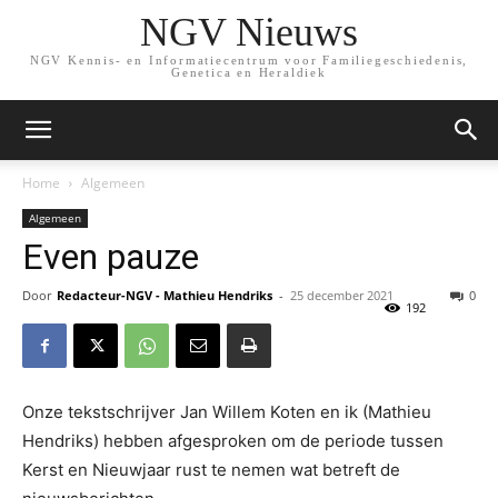
NGV Nieuws
NGV Kennis- en Informatiecentrum voor Familiegeschiedenis,
Genetica en Heraldiek
Home
Algemeen
Algemeen
Even pauze
Door
Redacteur-NGV - Mathieu Hendriks
-
25 december 2021
0
192
Onze tekstschrijver Jan Willem Koten en ik (Mathieu
Hendriks) hebben afgesproken om de periode tussen
Kerst en Nieuwjaar rust te nemen wat betreft de