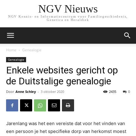
NGV Nieuws
NGV Kennis- en Informatiecentrum voor Familiegeschiedenis,
Genetica en Heraldiek
Home
Genealogie
Genealogie
Enkele websites gericht op
de Duitstalige genealogie
Door
Anne Schley
-
3 oktober 2020
2435
0
Jarenlang was het een vereiste dat voor het vinden van
een persoon je het specifieke dorp van herkomst moest