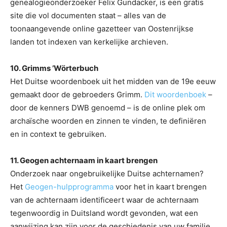
genealogieonderzoeker Felix Gundacker, is een gratis
site die vol documenten staat – alles van de
toonaangevende online gazetteer van Oostenrijkse
landen tot indexen van kerkelijke archieven.
10. Grimms ’Wörterbuch
Het Duitse woordenboek uit het midden van de 19e eeuw
gemaakt door de gebroeders Grimm.
Dit woordenboek
–
door de kenners DWB genoemd – is de online plek om
archaïsche woorden en zinnen te vinden, te definiëren
en in context te gebruiken.
11. Geogen achternaam in kaart brengen
Onderzoek naar ongebruikelijke Duitse achternamen?
Het
Geogen-hulpprogramma
voor het in kaart brengen
van de achternaam identificeert waar de achternaam
tegenwoordig in Duitsland wordt gevonden, wat een
aanwijzing kan zijn voor de geschiedenis van uw familie.