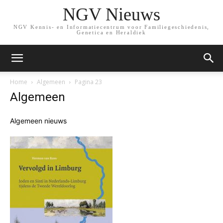
NGV Nieuws
NGV Kennis- en Informatiecentrum voor Familiegeschiedenis,
Genetica en Heraldiek
Home
Algemeen
Pagina 23
Algemeen
Algemeen nieuws