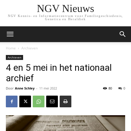
NGV Nieuws
NGV Kennis- en Informatiecentrum voor Familiegeschiedenis,
Genetica en Heraldiek
Home
Archieven
Archieven
4 en 5 mei in het nationaal
archief
Door
Anne Schley
-
11 mei 2022
80
0