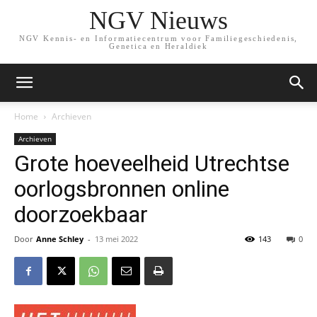
NGV Nieuws
NGV Kennis- en Informatiecentrum voor Familiegeschiedenis,
Genetica en Heraldiek
Home
Archieven
Archieven
Grote hoeveelheid Utrechtse
oorlogsbronnen online
doorzoekbaar
Door
Anne Schley
-
13 mei 2022
143
0