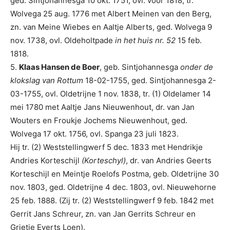
ged. Sintjohannesga 10 okt. 1751, ovl. voor 1818, tr.
Wolvega 25 aug. 1776 met Albert Meinen van den Berg,
zn. van Meine Wiebes en Aaltje Alberts, ged. Wolvega 9
nov. 1738, ovl. Oldeholtpade
in het huis nr. 52
15 feb.
1818.
5.
Klaas Hansen de Boer
, geb. Sintjohannesga
onder de
klokslag van Rottum
18-02-1755, ged. Sintjohannesga 2-
03-1755, ovl. Oldetrijne 1 nov. 1838, tr. (1) Oldelamer 14
mei 1780 met Aaltje Jans Nieuwenhout, dr. van Jan
Wouters en Froukje Jochems Nieuwenhout, ged.
Wolvega 17 okt. 1756, ovl. Spanga 23 juli 1823.
Hij tr. (2) Weststellingwerf 5 dec. 1833 met Hendrikje
Andries Korteschijl
(Korteschyl)
, dr. van Andries Geerts
Korteschijl en Meintje Roelofs Postma, geb. Oldetrijne 30
nov. 1803, ged. Oldetrijne 4 dec. 1803, ovl. Nieuwehorne
25 feb. 1888. (Zij tr. (2) Weststellingwerf 9 feb. 1842 met
Gerrit Jans Schreur, zn. van Jan Gerrits Schreur en
Grietje Everts Loen).