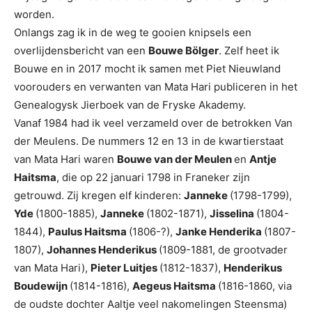
worden.
Onlangs zag ik in de weg te gooien knipsels een
overlijdensbericht van een
Bouwe Bölger
. Zelf heet ik
Bouwe en in 2017 mocht ik samen met Piet Nieuwland
voorouders en verwanten van Mata Hari publiceren in het
Genealogysk Jierboek van de Fryske Akademy.
Vanaf 1984 had ik veel verzameld over de betrokken Van
der Meulens. De nummers 12 en 13 in de kwartierstaat
van Mata Hari waren
Bouwe van der Meulen
en
Antje
Haitsma
, die op 22 januari 1798 in Franeker zijn
getrouwd. Zij kregen elf kinderen:
Janneke
(1798-1799),
Yde
(1800-1885),
Janneke
(1802-1871),
Jisselina
(1804-
1844),
Paulus Haitsma
(1806-?),
Janke Henderika
(1807-
1807),
Johannes Henderikus
(1809-1881, de grootvader
van Mata Hari),
Pieter Luitjes
(1812-1837),
Henderikus
Boudewijn
(1814-1816),
Aegeus Haitsma
(1816-1860, via
de oudste dochter Aaltje veel nakomelingen Steensma)