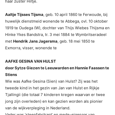
haar zuster Hiltje.
Aaltje Tijsses Tijsma
, geb. 10 april 1860 te Ferwoude, bij
huwelijk dienstmeid wonende te Abbega, ovl. 10 oktober
1919 te Oudega (W), dochter van Thijs Wiebes Thijsma en
Hinke Ykes Bandstra, tr. 3 mei 1884 te Wymbritseradeel
met
Hendrik Jans Jagersma
, geb. 18 mei 1850 te
Exmorra, visser, wonende te
AAFKE GESINA VAN HULST
door Sytze Giezen te Leeuwarden en Hannie Faassen te
Stiens
Wie was Aafke Gesina (Sien) van Hulst? Zij was het
tweede kind in het gezin van Jan van Hulst en Rijkje
Tjallingii (die totaal 7 kinderen kregen waarvan er twee
jong zijn overleden) en kan gezien worden als pionier
van de wijkverpleging in Nederland.
Vader was ‘steenfabrikant’ en mede-eigenaar van