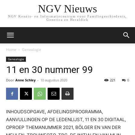
NGV Nieuws
NGV Kennis- en Informatiecentrum voor Familiegeschiedenis,
Genetica en Heraldiek
Home
Genealogie
Genealogie
11 en 30 nummer 99
Door
Anne Schley
-
10 augustus 2020
221
0
INHOUDSOPGAVE, AFDELINGSPROGRAMMA,
AANVULLINGEN OP DE LEDENLIJST, 11 EN 30 DIGITAAL,
OPROEP THEMANUMMER 2021, BÖLGER EN VAN DER