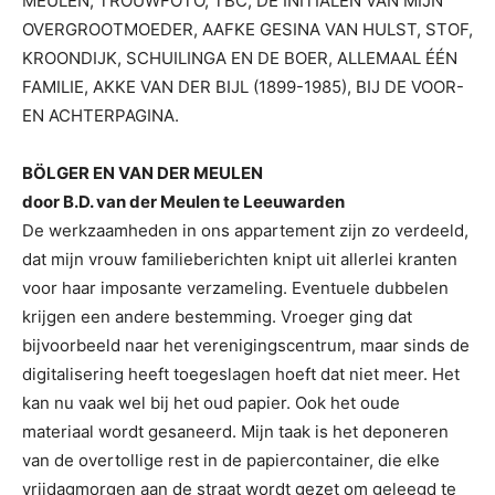
MEULEN, TROUWFOTO, TBC, DE INITIALEN VAN MIJN
OVERGROOTMOEDER, AAFKE GESINA VAN HULST, STOF,
KROONDIJK, SCHUILINGA EN DE BOER, ALLEMAAL ÉÉN
FAMILIE, AKKE VAN DER BIJL (1899-1985), BIJ DE VOOR-
EN ACHTERPAGINA.
BÖLGER EN VAN DER MEULEN
door B.D. van der Meulen te Leeuwarden
De werkzaamheden in ons appartement zijn zo verdeeld,
dat mijn vrouw familieberichten knipt uit allerlei kranten
voor haar imposante verzameling. Eventuele dubbelen
krijgen een andere bestemming. Vroeger ging dat
bijvoorbeeld naar het verenigingscentrum, maar sinds de
digitalisering heeft toegeslagen hoeft dat niet meer. Het
kan nu vaak wel bij het oud papier. Ook het oude
materiaal wordt gesaneerd. Mijn taak is het deponeren
van de overtollige rest in de papiercontainer, die elke
vrijdagmorgen aan de straat wordt gezet om geleegd te