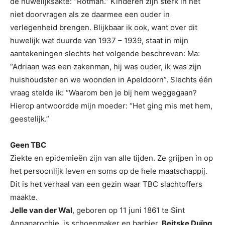
de huwelijksakte: “Rotman.” Kinderen zijn sterk in het
niet doorvragen als ze daarmee een ouder in
verlegenheid brengen. Blijkbaar ik ook, want over dit
huwelijk wat duurde van 1937 – 1939, staat in mijn
aantekeningen slechts het volgende beschreven: Ma:
“Adriaan was een zakenman, hij was ouder, ik was zijn
huishoudster en we woonden in Apeldoorn”. Slechts één
vraag stelde ik: “Waarom ben je bij hem weggegaan?
Hierop antwoordde mijn moeder: “Het ging mis met hem,
geestelijk.”
Geen TBC
Ziekte en epidemieën zijn van alle tijden. Ze grijpen in op
het persoonlijk leven en soms op de hele maatschappij.
Dit is het verhaal van een gezin waar TBC slachtoffers
maakte.
Jelle van der Wal
, geboren op 11 juni 1861 te Sint
Annaparochie, is schoenmaker en barbier.
Beitske Duïng
,