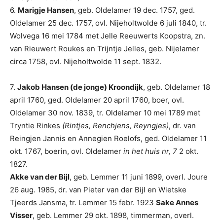
6.
Marigje Hansen
, geb. Oldelamer 19 dec. 1757, ged.
Oldelamer 25 dec. 1757, ovl. Nijeholtwolde 6 juli 1840, tr.
Wolvega 16 mei 1784 met Jelle Reeuwerts Koopstra, zn.
van Rieuwert Roukes en Trijntje Jelles, geb. Nijelamer
circa 1758, ovl. Nijeholtwolde 11 sept. 1832.
7.
Jakob Hansen (de jonge) Kroondijk
, geb. Oldelamer 18
april 1760, ged. Oldelamer 20 april 1760, boer, ovl.
Oldelamer 30 nov. 1839, tr. Oldelamer 10 mei 1789 met
Tryntie Rinkes
(Rintjes, Renchjens, Reyngjes)
, dr. van
Reingjen Jannis en Annegien Roelofs, ged. Oldelamer 11
okt. 1767, boerin, ovl. Oldelamer
in het huis nr, 7
2 okt.
1827.
Akke van der Bijl
, geb. Lemmer 11 juni 1899, overl. Joure
26 aug. 1985, dr. van Pieter van der Bijl en Wietske
Tjeerds Jansma, tr. Lemmer 15 febr. 1923
Sake Annes
Visser
, geb. Lemmer 29 okt. 1898, timmerman, overl.