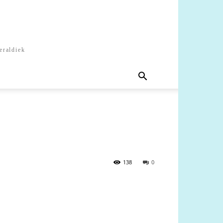
eraldiek
138
0