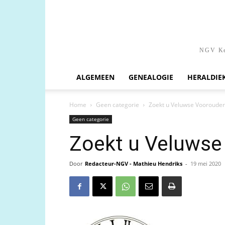
NGV Ken
ALGEMEEN
GENEALOGIE
HERALDIE
Home
Geen categorie
Zoekt u Veluwse Voorouder
Geen categorie
Zoekt u Veluwse
Door
Redacteur-NGV - Mathieu Hendriks
-
19 mei 2020