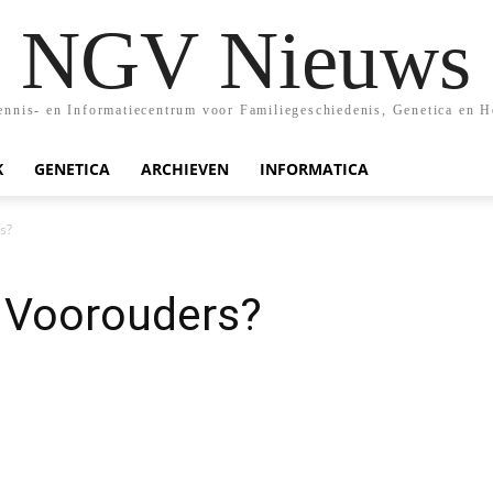
NGV Nieuws
nis- en Informatiecentrum voor Familiegeschiedenis, Genetica en H
K
GENETICA
ARCHIEVEN
INFORMATICA
s?
 Voorouders?