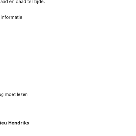
raad en daad terzijde.
informatie
og moet lezen
ieu Hendriks