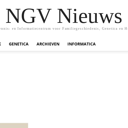
NGV Nieuws
nis- en Informatiecentrum voor Familiegeschiedenis, Genetica en H
K
GENETICA
ARCHIEVEN
INFORMATICA