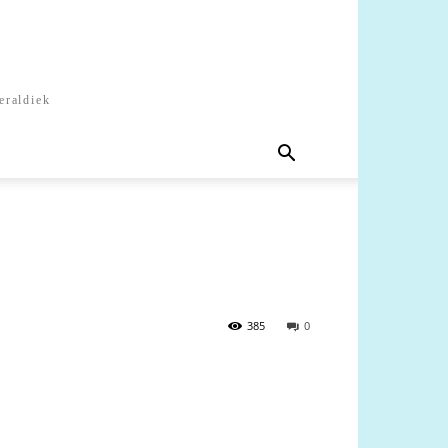
eraldiek
385
0