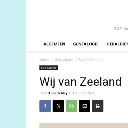
NGV Ken
ALGEMEEN
GENEALOGIE
HERALDIE
Home
Genealogie
Wij van Zeeland
Genealogie
Wij van Zeeland
Door
Anne Schley
-
3 februari 2022