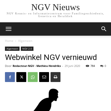
NGV Nieuws
NGV Kennis- en Informatiecentrum voor Familiegeschiedenis,
Genetica en Heraldiek
Home
Algemeen
Algemeen
NGV 2.0
Webwinkel NGV vernieuwd
Door
Redacteur-NGV - Mathieu Hendriks
-
29 juni 2020
784
0