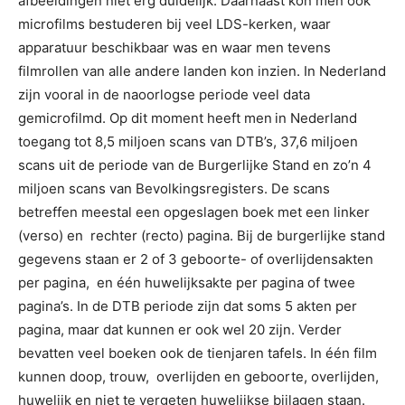
afbeeldingen niet erg duidelijk. Daarnaast kon men ook
microfilms bestuderen bij veel LDS-kerken, waar
apparatuur beschikbaar was en waar men tevens
filmrollen van alle andere landen kon inzien. In Nederland
zijn vooral in de naoorlogse periode veel data
gemicrofilmd. Op dit moment heeft men
in Nederland
toegang tot 8,5 miljoen scans van DTB’s, 37,6 miljoen
scans uit de periode van de Burgerlijke Stand en zo’n 4
miljoen scans van Bevolkingsregisters. De scans
betreffen meestal een opgeslagen boek met een linker
(verso) en rechter (recto) pagina. Bij de burgerlijke stand
gegevens staan er 2 of 3 geboorte- of overlijdensakten
per pagina, en één huwelijksakte per pagina of twee
pagina’s. In de DTB periode zijn dat soms 5 akten per
pagina, maar dat kunnen er ook wel 20 zijn. Verder
bevatten veel boeken ook de tienjaren tafels. In één film
kunnen doop, trouw, overlijden en geboorte, overlijden,
huwelijk en niet te vergeten huwelijkse bijlagen staan.