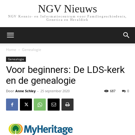
NGV Nieuws
NGV Kennis- en Informatiecentrum voor Familiegeschiedenis,
Genetica en Heraldiek
Home
Genealogie
Genealogie
Voor beginners: De LDS-kerk
en de genealogie
Door
Anne Schley
-
25 september 2020
687
0