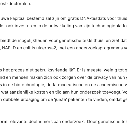
post-doctoralen.
uwe kapitaal bestemd zal zijn om gratis DNA-testkits voor thui
der ook investeren in de ontwikkeling van zijn technologieplatf
biedt de mogelijkheden voor genetische tests thuis, en ziet da
ca, NAFLD en colitis ulcerosa2, met een onderzoeksprogramma v
het proces niet gebruiksvriendelijk”. Er is meestal weinig tot
ovend en mensen maken zich ook zorgen over de privacy van hun
rs in de biotechnologie, de farmaceutische en de academische 
wat aanzienlijke kosten en tijd aan hun onderzoek toevoegt. V
n dubbele uitdaging om de ‘juiste’ patiënten te vinden, omdat ge
tform relevante deelnemers aan onderzoek. Door genetische te