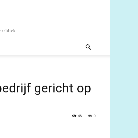
eraldiek
drijf gericht op
48
0