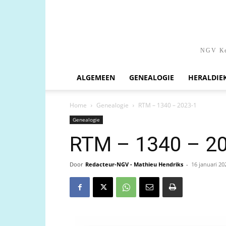
NGV Ken
ALGEMEEN
GENEALOGIE
HERALDIE
Home
Genealogie
RTM – 1340 – 2023-1
Genealogie
RTM – 1340 – 2
Door
Redacteur-NGV - Mathieu Hendriks
-
16 januari 20