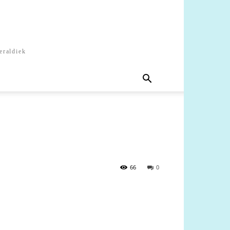
eraldiek
66
0