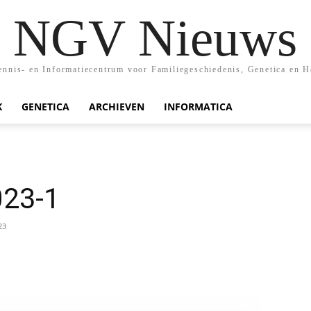
NGV Nieuws
nis- en Informatiecentrum voor Familiegeschiedenis, Genetica en H
K
GENETICA
ARCHIEVEN
INFORMATICA
023-1
23