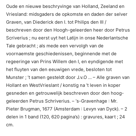
Oude en nieuwe beschryvinge van Holland, Zeeland en
Vriesland: midsgaders de opkomste en daden der selver
Graven, van Diederick den I. tot Philips den III /
beschreven door den Hoogh-geleerden heer door Petrus
Scriverius ; nu eerst uyt het Latijn in onse Nederlantsche
Tale gebracht ; als mede een vervolgh van de
voornaemste geschiedenissen, beginnende met de
regeeringe van Prins Willem den I, en eyndigende met
het fluyten van den eeuwigen vrede, besloten tot
Munster ; ’t samen gesteldt door J.v.O … – Alle graven van
Hollant en WestVrieslant / konstig na ’t leven in koper
gesneden en getrouwelijk beschreven door den hoog-
geleerden Petrus Schriverius. – ‘s-Gravenhage : Mr.
Pieter Brugman, 1677 (Amsterdam : Levyn van Dyck). – 2
delen in 1 band (120, 620 pagina’s) : gravures, kaart ; 24
cm.