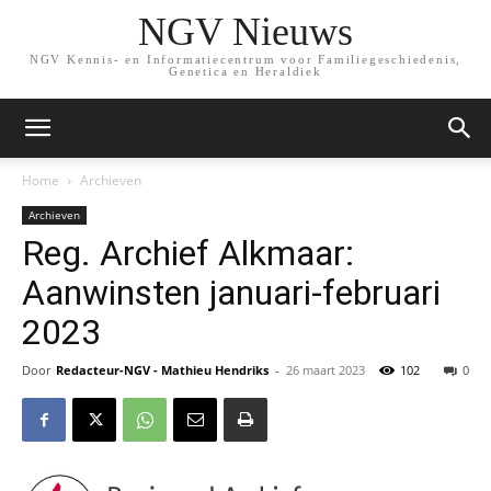
NGV Nieuws
NGV Kennis- en Informatiecentrum voor Familiegeschiedenis,
Genetica en Heraldiek
Home
Archieven
Archieven
Reg. Archief Alkmaar:
Aanwinsten januari-februari
2023
Door
Redacteur-NGV - Mathieu Hendriks
-
26 maart 2023
102
0