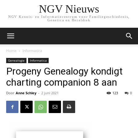
NGV Nieuws
NGV Kennis- en Informatiecentrum voor Familiegeschiedenis,
Genetica en Heraldiek
Home
Informatica
Genealogie
Informatica
Progeny Genealogy kondigt
charting companion 8 aan
Door
Anne Schley
-
2 juni 2021
123
0