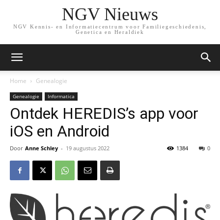
NGV Nieuws
NGV Kennis- en Informatiecentrum voor Familiegeschiedenis,
Genetica en Heraldiek
Home
Genealogie
Genealogie
Informatica
Ontdek HEREDIS’s app voor
iOS en Android
Door
Anne Schley
-
19 augustus 2022
1384
0