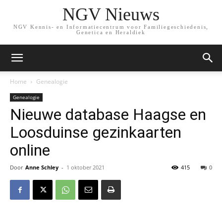
NGV Nieuws
NGV Kennis- en Informatiecentrum voor Familiegeschiedenis,
Genetica en Heraldiek
Home
Genealogie
Genealogie
Nieuwe database Haagse en
Loosduinse gezinkaarten
online
Door
Anne Schley
-
1 oktober 2021
415
0