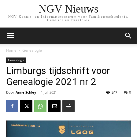
NGV Nieuws
NGV Kennis- en Informatiecentrum voor Familiegeschiedenis,
Genetica en Heraldiek
Home
Genealogie
Genealogie
Limburgs tijdschrift voor
Genealogie 2021 nr 2
Door
Anne Schley
-
1 juli 2021
247
0