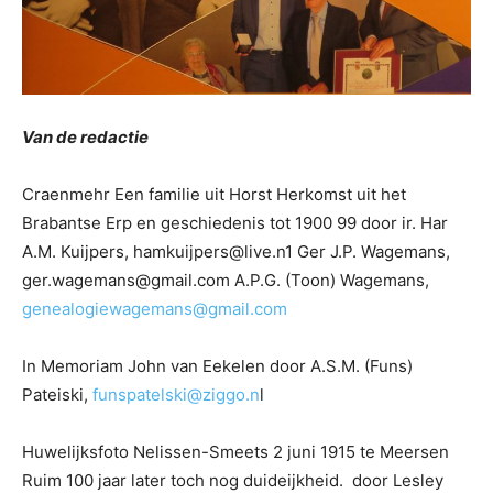
Van de redactie
Craenmehr Een familie uit Horst Herkomst uit het
Brabantse Erp en geschiedenis tot 1900 99 door ir. Har
A.M. Kuijpers, hamkuijpers@live.n1 Ger J.P. Wagemans,
ger.wagemans@gmail.com A.P.G. (Toon) Wagemans,
genealogiewagemans@gmail.com
In Memoriam John van Eekelen door A.S.M. (Funs)
Pateiski,
funspatelski@ziggo.n
l
Huwelijksfoto Nelissen-Smeets 2 juni 1915 te Meersen
Ruim 100 jaar later toch nog duideijkheid. door Lesley