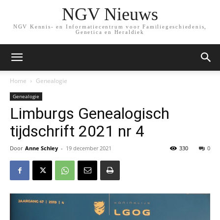
NGV Nieuws
NGV Kennis- en Informatiecentrum voor Familiegeschiedenis,
Genetica en Heraldiek
Home
Genealogie
Genealogie
Limburgs Genealogisch
tijdschrift 2021 nr 4
Door
Anne Schley
-
19 december 2021
330
0