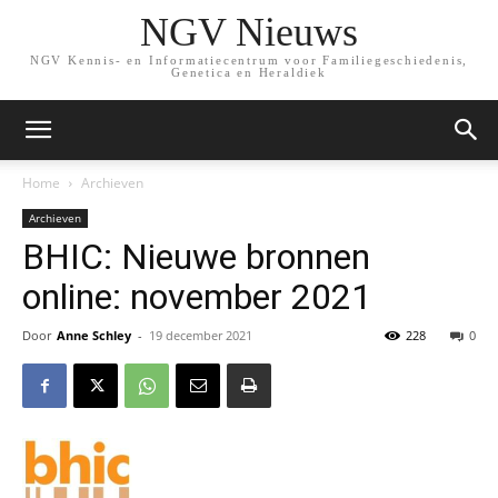
NGV Nieuws
NGV Kennis- en Informatiecentrum voor Familiegeschiedenis,
Genetica en Heraldiek
Home
Archieven
Archieven
BHIC: Nieuwe bronnen
online: november 2021
Door
Anne Schley
-
19 december 2021
228
0