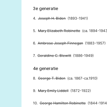
3e generatie
4.
Joseph H. Biden
(1893-1941)
5.
Mary Elizabeth Robinette
(ca. 1894-1943
6.
Ambrose Joseph Finnegan
(1883-1957)
7.
Geraldine C. Blewitt
(1886-1949)
4e generatie
8.
George T. Biden
(ca. 1867-ca.1910)
9.
Mary Emily Liddell
(1872-1922)
10.
George Hamilton Robinette
(1844-1914