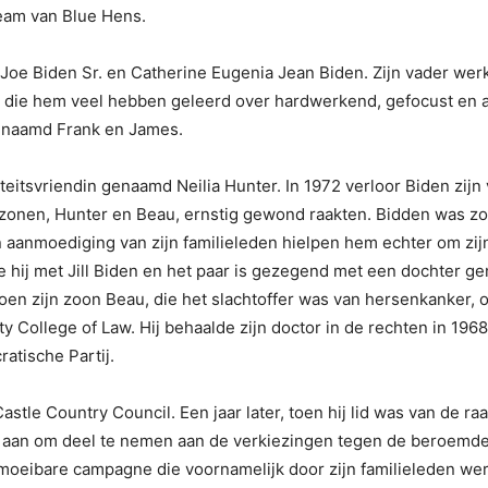
team van Blue Hens.
Joe Biden Sr. en Catherine Eugenia Jean Biden. Zijn vader wer
e die hem veel hebben geleerd over hardwerkend, gefocust en a
enaamd Frank en James.
iteitsvriendin genaamd Neilia Hunter. In 1972 verloor Biden zi
zonen, Hunter en Beau, ernstig gewond raakten. Bidden was zo 
 aanmoediging van zijn familieleden hielpen hem echter om zij
de hij met Jill Biden en het paar is gezegend met een dochter ge
oen zijn zoon Beau, die het slachtoffer was van hersenkanker, 
ty College of Law. Hij behaalde zijn doctor in de rechten in 1968
tische Partij.
stle Country Council. Een jaar later, toen hij lid was van de ra
 aan om deel te nemen aan de verkiezingen tegen de beroemde
oeibare campagne die voornamelijk door zijn familieleden wer