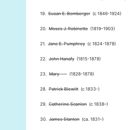
19.
Susan E. Bomberger
(c 1846-1924)
20.
Moses J. Robinette
(1819–1903)
21.
Jane E. Pumphrey
(c 1824-1878)
22.
John Hanafy
(1815-1878)
23.
Mary —–
(1828-1878)
28.
Patrick Blewitt
(c 1833-)
29.
Catherine Scanlon
(c 1838–)
30.
James Stanton
(ca. 1831–)