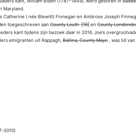
vaders kant, William Biden (1787–1849), werd geboren in
Susse
in Maryland.
e Catherine (
née
Blewitt) Finnegan en Ambrose Joseph Finneg
rden toegeschreven aan
County Louth
[16]
en
County Londonde
eders kant tijdens zijn bezoek daar in 2016. Joe’s overgrootva
 Iers emigranten uit Rappagh,
Ballina, County Mayo
, was lid va
7-2010)