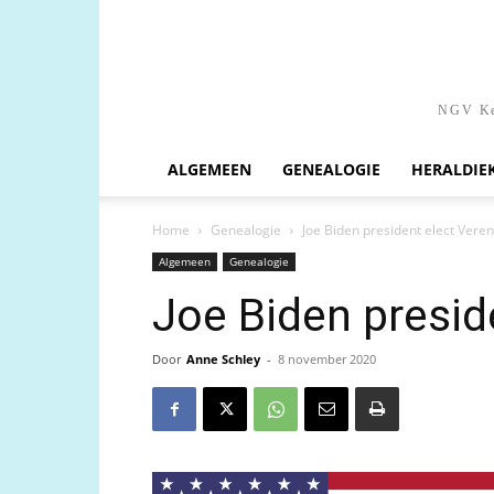
NGV Ken
ALGEMEEN
GENEALOGIE
HERALDIE
Home
Genealogie
Joe Biden president elect Vere
Algemeen
Genealogie
Joe Biden presid
Door
Anne Schley
-
8 november 2020