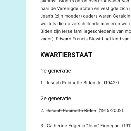
afkomst. Biden’s derde overgrootvader van 
naar de Verenigde Staten en vestigde zich 
Jean’s (zijn moeder) ouders waren Geraldin
wortels die op verschillende manieren we
Biden zijn Ierse familiegeschiedenis van mo
vader),
Edward Francis Blewitt
het kind van
KWARTIERSTAAT
1e generatie
1.
Joseph Robinette Biden Jr.
(1942-)
2e generatie
2.
Joseph Robinette Biden
(1915-2002)
3.
Catherine Eugenia “Jean” Finnegan
(191