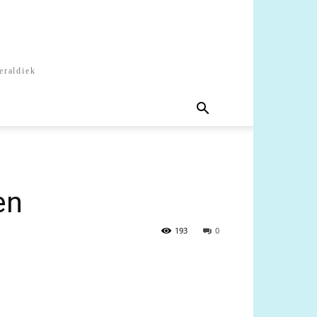
eraldiek
en
193
0