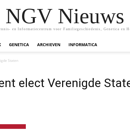
NGV Nieuws
nis- en Informatiecentrum voor Familiegeschiedenis, Genetica en H
K
GENETICA
ARCHIEVEN
INFORMATICA
nigde Staten
ent elect Verenigde Stat