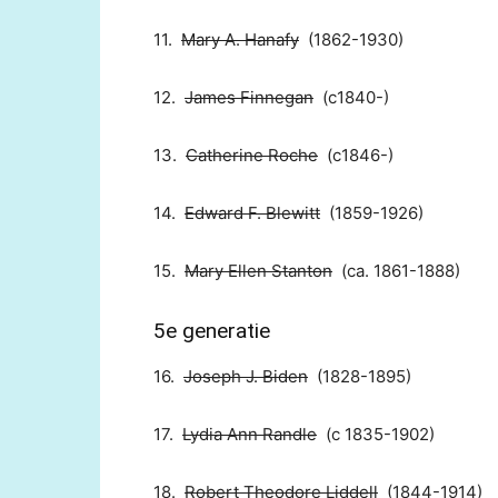
11.
Mary A. Hanafy
(1862-1930)
12.
James Finnegan
(c1840-)
13.
Catherine Roche
(c1846-)
14.
Edward F. Blewitt
(1859-1926)
15.
Mary Ellen Stanton
(ca. 1861-1888)
5e generatie
16.
Joseph J. Biden
(1828-1895)
17.
Lydia Ann Randle
(c 1835-1902)
18.
Robert Theodore Liddell
(1844-1914)