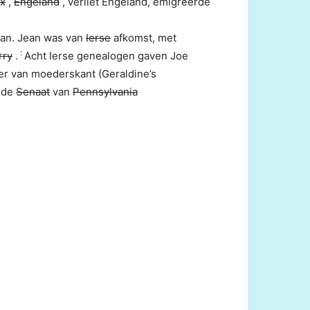
x
,
Engeland
, verliet Engeland, emigreerde
an. Jean was van
Ierse
afkomst, met
:
rry
.
Acht Ierse genealogen gaven Joe
der van moederskant (Geraldine’s
n de
Senaat
van
Pennsylvania