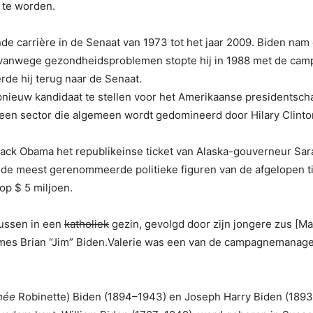
 te worden.
 carrière in de Senaat van 1973 tot het jaar 2009. Biden nam een
 vanwege gezondheidsproblemen stopte hij in 1988 met de cam
de hij terug naar de Senaat.
ch opnieuw kandidaat te stellen voor het Amerikaanse presidents
in een sector die algemeen wordt gedomineerd door Hilary Clint
ck Obama het republikeinse ticket van Alaska-gouverneur Sarah
de meest gerenommeerde politieke figuren van de afgelopen ti
op $ 5 miljoen.
zussen in een
katholiek
gezin, gevolgd door zijn jongere zus [M
James Brian “Jim” Biden.Valerie was een van de campagnemanag
née
Robinette) Biden (1894–1943) en Joseph Harry Biden (1893–