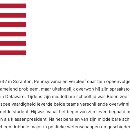
2 in Scranton, Pennsylvania en verbleef daar tien opeenvolge
tamelend probleem, maar uiteindelijk overwon hij zijn spraaksto
 Delaware. Tijdens zijn middelbare schooltijd was Biden zeer 
 speelvaardigheid leverde beide teams verschillende overwinnin
lde student. Hij was vanaf het begin van zijn leven begaafd 
en als klassenpresident. Na het behalen van zijn middelbare sch
t een dubbele major in politieke wetenschappen en geschiedenis