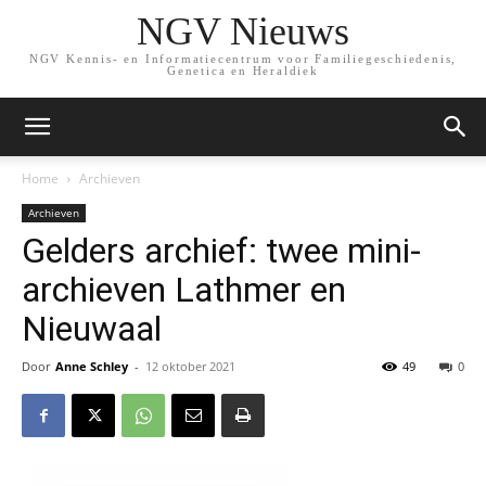
NGV Nieuws
NGV Kennis- en Informatiecentrum voor Familiegeschiedenis,
Genetica en Heraldiek
Home
Archieven
Archieven
Gelders archief: twee mini-
archieven Lathmer en
Nieuwaal
Door
Anne Schley
-
12 oktober 2021
49
0