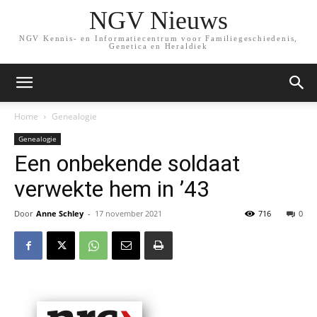
NGV Nieuws
NGV Kennis- en Informatiecentrum voor Familiegeschiedenis,
Genetica en Heraldiek
Home
Genealogie
Genealogie
Een onbekende soldaat
verwekte hem in ’43
Door
Anne Schley
-
17 november 2021
716
0