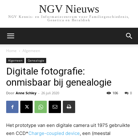
NGV Nieuws
NGV Kennis- en Informatiecentrum voor Familiegeschiedenis,
Genetica en Heraldiek
Home
Algemeen
Algemeen
Genealogie
Digitale fotografie:
onmisbaar bij genealogie
Door
Anne Schley
-
26 juli 2020
106
0
Het prototype van een digitale camera uit 1975 gebruikte
een CCD*
Charge-
coupled
device
, een (meestal