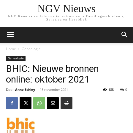
NGV Nieuws
NGV Kennis- en Informatiecentrum voor Familiegeschiedenis,
Genetica en Heraldiek
Home
Genealogie
Genealogie
BHIC: Nieuwe bronnen
online: oktober 2021
Door
Anne Schley
-
15 november 2021
188
0