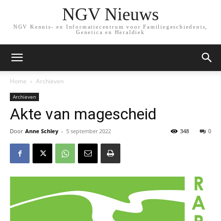
NGV Nieuws
NGV Kennis- en Informatiecentrum voor Familiegeschiedenis,
Genetica en Heraldiek
Home
Archieven
Archieven
Akte van magescheid
Door
Anne Schley
-
5 september 2022
348
0