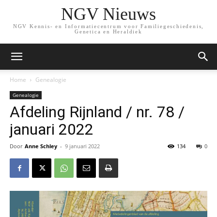
NGV Nieuws
NGV Kennis- en Informatiecentrum voor Familiegeschiedenis,
Genetica en Heraldiek
Home
Genealogie
Genealogie
Afdeling Rijnland / nr. 78 /
januari 2022
Door
Anne Schley
-
9 januari 2022
134
0