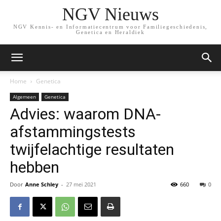
NGV Nieuws
NGV Kennis- en Informatiecentrum voor Familiegeschiedenis,
Genetica en Heraldiek
Home
Genetica
Algemeen
Genetica
Advies: waarom DNA-
afstammingstests
twijfelachtige resultaten
hebben
Door
Anne Schley
-
27 mei 2021
660
0