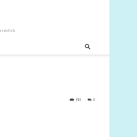
eraldiek
151
0