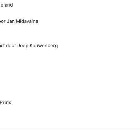
eeland
oor Jan Midavaine
art door Joop Kouwenberg
Prins