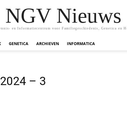
NGV Nieuws
nis- en Informatiecentrum voor Familiegeschiedenis, Genetica en H
K
GENETICA
ARCHIEVEN
INFORMATICA
-2024 – 3