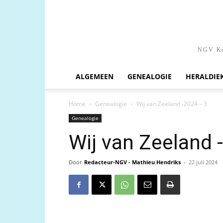
NGV Ken
ALGEMEEN
GENEALOGIE
HERALDIE
Home
Genealogie
Wij van Zeeland -2024 – 3
Genealogie
Wij van Zeeland 
Door
Redacteur-NGV - Mathieu Hendriks
-
22 juli 2024