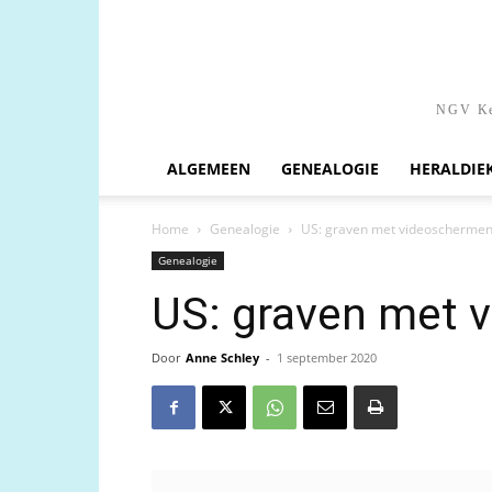
NGV Ken
ALGEMEEN
GENEALOGIE
HERALDIE
Home
Genealogie
US: graven met videoschermen
Genealogie
US: graven met 
Door
Anne Schley
-
1 september 2020