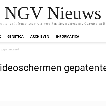
NGV Nieuws
nis- en Informatiecentrum voor Familiegeschiedenis, Genetica en H
K
GENETICA
ARCHIEVEN
INFORMATICA
 gepatenteerd
videoschermen gepatent