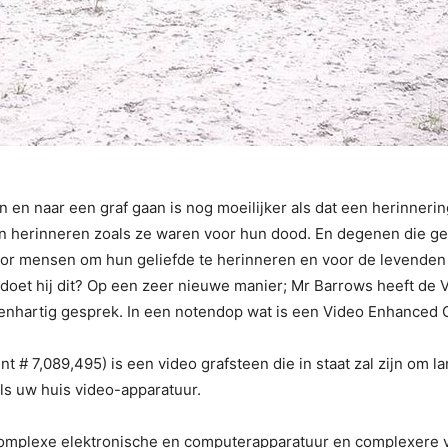
n en naar een graf gaan is nog moeilijker als dat een herinnerin
en herinneren zoals ze waren voor hun dood. En degenen die ge
or mensen om hun geliefde te herinneren en voor de levenden 
e doet hij dit? Op een zeer nieuwe manier; Mr Barrows heeft d
enhartig gesprek. In een notendop wat is een Video Enhanced
# 7,089,495) is een video grafsteen die in staat zal zijn om l
als uw huis video-apparatuur.
omplexe elektronische en computerapparatuur en complexere vi