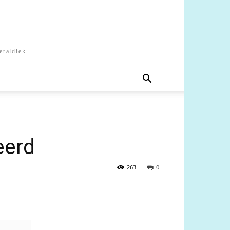
eraldiek
eerd
263
0