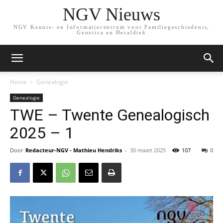
NGV Nieuws
NGV Kennis- en Informatiecentrum voor Familiegeschiedenis,
Genetica en Heraldiek
Home
Genealogie
Genealogie
TWE – Twente Genealogisch
2025 – 1
Door
Redacteur-NGV - Mathieu Hendriks
-
30 maart 2025
107
0