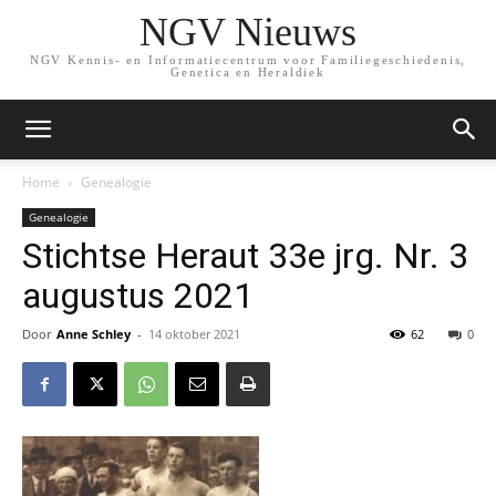
NGV Nieuws
NGV Kennis- en Informatiecentrum voor Familiegeschiedenis,
Genetica en Heraldiek
Home
Genealogie
Genealogie
Stichtse Heraut 33e jrg. Nr. 3
augustus 2021
Door
Anne Schley
-
14 oktober 2021
62
0