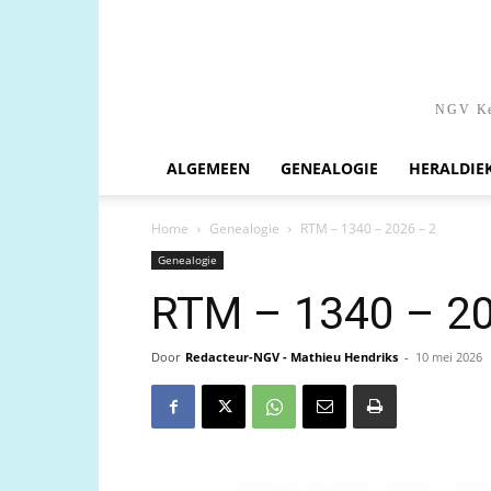
NGV Ken
ALGEMEEN
GENEALOGIE
HERALDIE
Home
Genealogie
RTM – 1340 – 2026 – 2
Genealogie
RTM – 1340 – 20
Door
Redacteur-NGV - Mathieu Hendriks
-
10 mei 2026