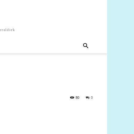
eraldiek
80
0