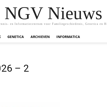
NGV Nieuws
nis- en Informatiecentrum voor Familiegeschiedenis, Genetica en H
K
GENETICA
ARCHIEVEN
INFORMATICA
26 – 2