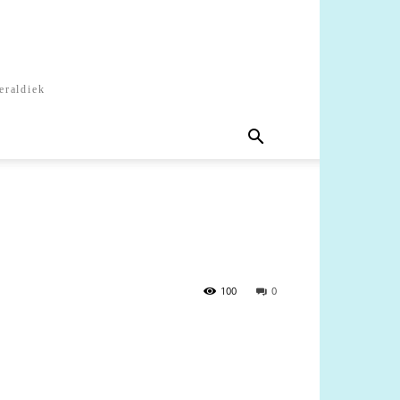
eraldiek
100
0