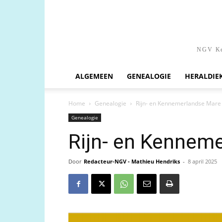
NGV Ken
ALGEMEEN
GENEALOGIE
HERALDIE
Home
Genealogie
Rijn- en Kennemerlandse Mare 
Genealogie
Rijn- en Kenneme
Door
Redacteur-NGV - Mathieu Hendriks
-
8 april 2025