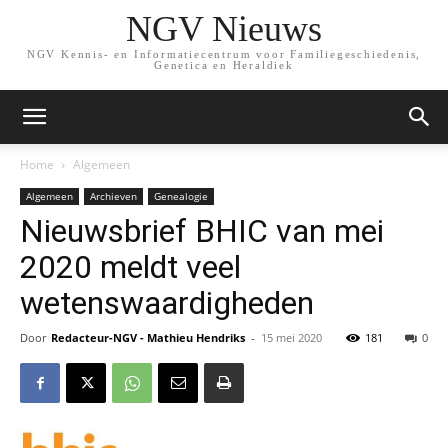
NGV Nieuws
NGV Kennis- en Informatiecentrum voor Familiegeschiedenis,
Genetica en Heraldiek
Home
Algemeen
Algemeen
Archieven
Genealogie
Nieuwsbrief BHIC van mei
2020 meldt veel
wetenswaardigheden
Door
Redacteur-NGV - Mathieu Hendriks
-
15 mei 2020
181
0