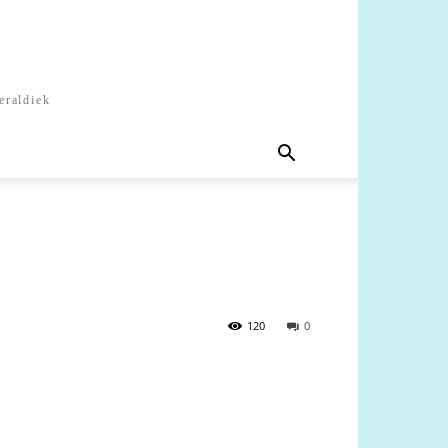
eraldiek
120
0