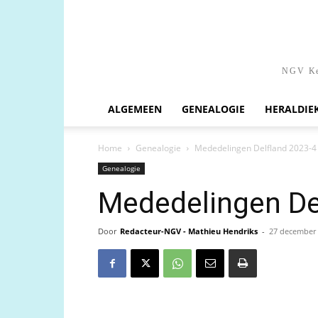
NGV Ken
ALGEMEEN
GENEALOGIE
HERALDIE
Home
Genealogie
Mededelingen Delfland 2023-4
Genealogie
Mededelingen De
Door
Redacteur-NGV - Mathieu Hendriks
-
27 december