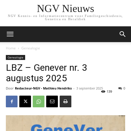
NGV Nieuws
NGV Kennis- en Informatiecentrum voor Familiegeschiedenis,
Genetica en Heraldiek
Home
Genealogie
Genealogie
LBZ – Genever nr. 3
augustus 2025
Door
Redacteur-NGV - Mathieu Hendriks
-
3 september 2025
0
139