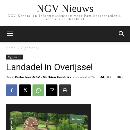
NGV Nieuws
NGV Kennis- en Informatiecentrum voor Familiegeschiedenis,
Genetica en Heraldiek
Home
Algemeen
Algemeen
Landadel in Overijssel
Door
Redacteur-NGV - Mathieu Hendriks
-
22 april 2024
342
0