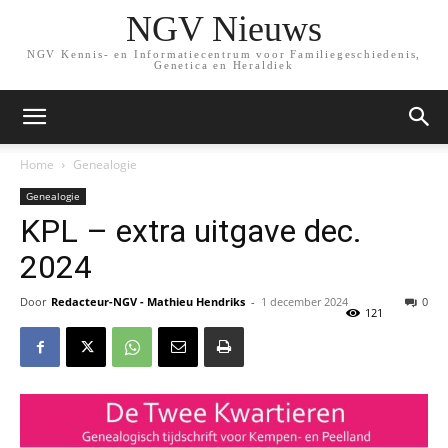
NGV Nieuws
NGV Kennis- en Informatiecentrum voor Familiegeschiedenis,
Genetica en Heraldiek
Home
Genealogie
Genealogie
KPL – extra uitgave dec.
2024
Door
Redacteur-NGV - Mathieu Hendriks
-
1 december 2024
0
121