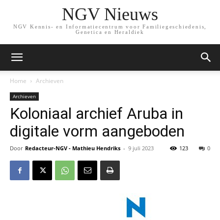
NGV Nieuws
NGV Kennis- en Informatiecentrum voor Familiegeschiedenis,
Genetica en Heraldiek
Home
Archieven
Archieven
Koloniaal archief Aruba in
digitale vorm aangeboden
Door
Redacteur-NGV - Mathieu Hendriks
-
9 juli 2023
123
0