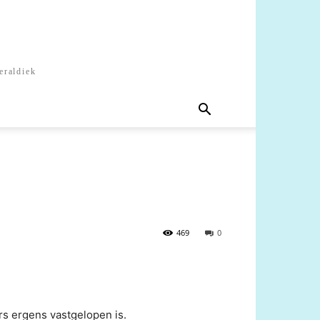
eraldiek
469
0
s ergens vastgelopen is.