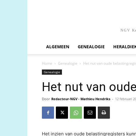
NGV Ken
ALGEMEEN
GENEALOGIE
HERALDIE
Home
Genealogie
Het nut van oude belastingregi
Genealogie
Het nut van oude
Door
Redacteur-NGV - Mathieu Hendriks
-
12 februari 2
Het inzien van oude belastingregisters ku