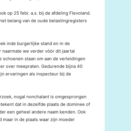
k op 25 febr. a.s. bij de afdeling Flevoland.
 het belang van de oude belastingregisters
k inde burgerlijke stand en in de
r naarmate we verder vòòr dit jaartal
je schoenen staan om aan de verleidingen
der over meepraten. Gedurende bijna 40
jn ervaringen als inspecteur bij de
erzoek, nogal nonchalant is omgesprongen
ekent dat in dezelfde plaats de dominee of
onder een geheel andere naam kenden. Ook
d maar in de plaats waar zijn moeder