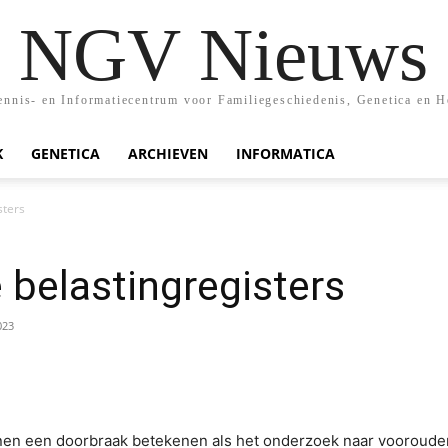
NGV Nieuws
nis- en Informatiecentrum voor Familiegeschiedenis, Genetica en H
K
GENETICA
ARCHIEVEN
INFORMATICA
sters
 belastingregisters
023
nnen een doorbraak betekenen als het onderzoek naar voorouder