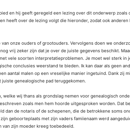
ied en hij geeft geregeld een lezing over dit onderwerp zoals oo
ven heeft over de lezing volgt die hieronder, zodat ook anderen
 van onze ouders of grootouders. Vervolgens doen we onderzoe
nog vrij zeker zijn dat je over de juiste gegevens beschikt. Maa
et vele soorten interpretatieproblemen. Je moet wel sterk in 
ische conclusies weerstand te bieden. Ik kan daar als geen an
en aantal malen op een vreselijke manier ingetuind. Dank zij mi
het juiste genealogische pad teruggekomen.
n, welke wij thans als grondslag nemen voor genealogisch ond
eschreven zoals men hem hoorde uitgesproken worden. Dat bet
hield dan de notaris of de schepenen, die de betrokkene soms 
 zijn geboorteplaats met zijn vaders famiienaam werd aangedui
 van zijn moeder kreeg toebedeeld.