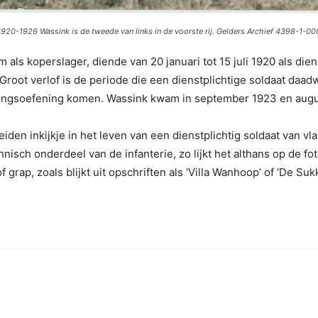
1920-1926 Wassink is de tweede van links in de voorste rij. Gelders Archief 4398-1-000
s koperslager, diende van 20 januari tot 15 juli 1920 als diens
 Groot verlof is de periode die een dienstplichtige soldaat daadwer
halingsoefening komen. Wassink kwam in september 1923 en aug
den inkijkje in het leven van een dienstplichtig soldaat van v
chnisch onderdeel van de infanterie, zo lijkt het althans op de
of grap, zoals blijkt uit opschriften als ‘Villa Wanhoop’ of ‘De Su