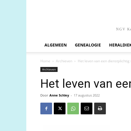
NGV Ken
ALGEMEEN
GENEALOGIE
HERALDIE
Home
Archieven
Het leven van een dienstplichtig
Archieven
Het leven van ee
Door
Anne Schley
-
17 augustus 2022