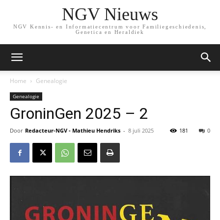
NGV Nieuws
NGV Kennis- en Informatiecentrum voor Familiegeschiedenis,
Genetica en Heraldiek
Home
Genealogie
Genealogie
GroninGen 2025 – 2
Door
Redacteur-NGV - Mathieu Hendriks
-
8 juli 2025
181
0