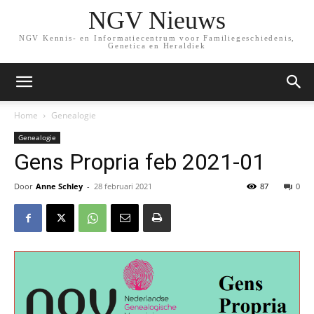
NGV Nieuws
NGV Kennis- en Informatiecentrum voor Familiegeschiedenis,
Genetica en Heraldiek
Home
Genealogie
Genealogie
Gens Propria feb 2021-01
Door
Anne Schley
-
28 februari 2021
87
0