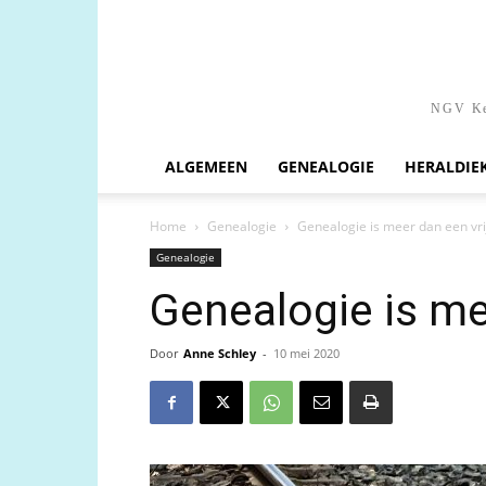
NGV Ken
ALGEMEEN
GENEALOGIE
HERALDIE
Home
Genealogie
Genealogie is meer dan een vri
Genealogie
Genealogie is me
Door
Anne Schley
-
10 mei 2020