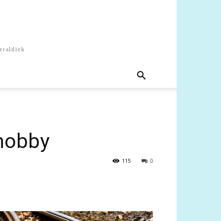
eraldiek
 hobby
115
0