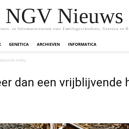
NGV Nieuws
nis- en Informatiecentrum voor Familiegeschiedenis, Genetica en H
K
GENETICA
ARCHIEVEN
INFORMATICA
jblijvende hobby
er dan een vrijblijvende