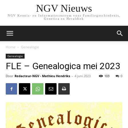
NGV Nieuws
NGV Kennis- en Informatiecentrum voor Familiegeschiedenis,
Genetica en Heraldiek
Home
Genealogie
Genealogie
FLE – Genealogica mei 2023
Door
Redacteur-NGV - Mathieu Hendriks
-
4 juni 2023
103
0